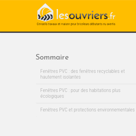
Sommaire
Fenêtres PVC : des fenêtres recyclables et
hautement isolantes
Fenêtres PVC : pour des habitations plus
écologiques
Fenêtres PVC et protections environnementales